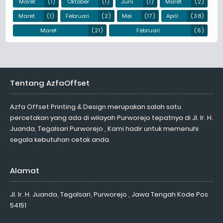
Maret
(1)
Oktober
(1)
Juni
(1)
Maret
(2)
Maret
(1)
Februari
(2)
Mei
(17)
April
(38)
Maret
(21)
Februari
(6)
Tentang AzfaOffset
Azfa Offset Printing & Design merupakan salah satu
percetakan yang ada di wilayah Purworejo tepatnya di Jl. Ir. H.
Juanda, Tegalsari Purworejo , Kami hadir untuk memenuhi
segala kebutuhan cetak anda.
Alamat
Jl. Ir. H. Juanda, Tegalsari, Purworejo , Jawa Tengah Kode Pos
54151