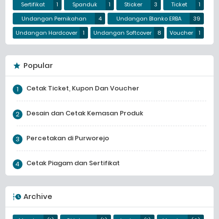
Sertifikat
1
Spanduk
1
Sticker
3
Ticket
1
Undangan Pernikahan
4
Undangan Blanko ERBA
39
Undangan Hardcover
1
Undangan Softcover
8
Voucher
1
Popular
Cetak Ticket, Kupon Dan Voucher
Desain dan Cetak Kemasan Produk
Percetakan di Purworejo
Cetak Piagam dan Sertifikat
Archive