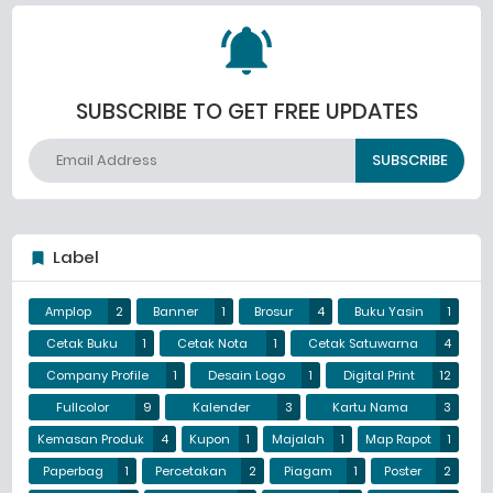
SUBSCRIBE TO GET FREE UPDATES
Label
Amplop
2
Banner
1
Brosur
4
Buku Yasin
1
Cetak Buku
1
Cetak Nota
1
Cetak Satuwarna
4
Company Profile
1
Desain Logo
1
Digital Print
12
Fullcolor
9
Kalender
3
Kartu Nama
3
Kemasan Produk
4
Kupon
1
Majalah
1
Map Rapot
1
Paperbag
1
Percetakan
2
Piagam
1
Poster
2