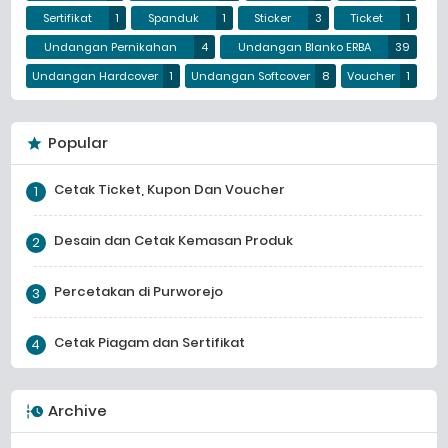
Sertifikat
1
Spanduk
1
Sticker
3
Ticket
1
Undangan Pernikahan
4
Undangan Blanko ERBA
39
Undangan Hardcover
1
Undangan Softcover
8
Voucher
1
Popular
Cetak Ticket, Kupon Dan Voucher
Desain dan Cetak Kemasan Produk
Percetakan di Purworejo
Cetak Piagam dan Sertifikat
Archive