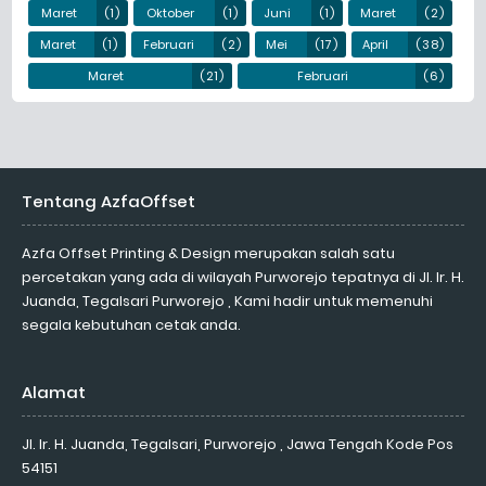
Maret
(1)
Oktober
(1)
Juni
(1)
Maret
(2)
Maret
(1)
Februari
(2)
Mei
(17)
April
(38)
Maret
(21)
Februari
(6)
Tentang AzfaOffset
Azfa Offset Printing & Design merupakan salah satu
percetakan yang ada di wilayah Purworejo tepatnya di Jl. Ir. H.
Juanda, Tegalsari Purworejo , Kami hadir untuk memenuhi
segala kebutuhan cetak anda.
Alamat
Jl. Ir. H. Juanda, Tegalsari, Purworejo , Jawa Tengah Kode Pos
54151