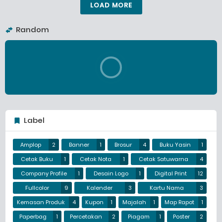
LOAD MORE
Random
Label
Amplop
2
Banner
1
Brosur
4
Buku Yasin
1
Cetak Buku
1
Cetak Nota
1
Cetak Satuwarna
4
Company Profile
1
Desain Logo
1
Digital Print
12
Fullcolor
9
Kalender
3
Kartu Nama
3
Kemasan Produk
4
Kupon
1
Majalah
1
Map Rapot
1
Paperbag
1
Percetakan
2
Piagam
1
Poster
2